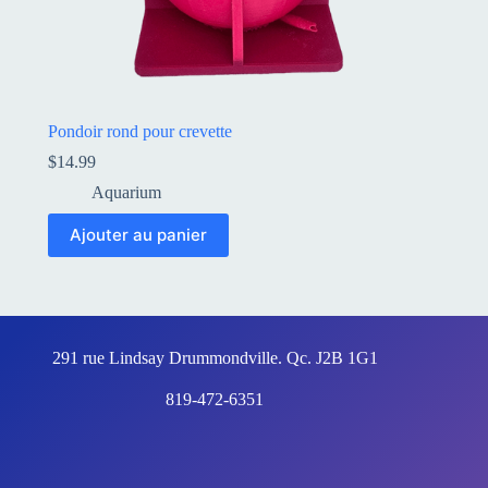
Pondoir rond pour crevette
$
14.99
Aquarium
Ajouter au panier
291 rue Lindsay Drummondville. Qc. J2B 1G1
819-472-6351