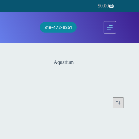
Passer
$
0.00
au
Panier
contenu
d’achat
819-472-6351
Aquarium